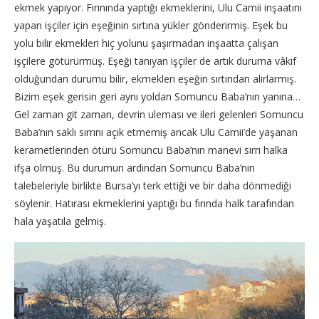
ekmek yapıyor. Fırınında yaptığı ekmeklerini, Ulu Camii inşaatını
yapan işçiler için eşeğinin sırtına yükler gönderirmiş. Eşek bu
yolu bilir ekmekleri hiç yolunu şaşırmadan inşaatta çalışan
işçilere götürürmüş. Eşeği tanıyan işçiler de artık duruma vâkıf
olduğundan durumu bilir, ekmekleri eşeğin sırtından alırlarmış.
Bizim eşek gerisin geri aynı yoldan Somuncu Baba’nın yanına…
Gel zaman git zaman, devrin uleması ve ileri gelenleri Somuncu
Baba’nın saklı sırrını açık etmemiş ancak Ulu Camii’de yaşanan
kerametlerinden ötürü Somuncu Baba’nın manevi sırrı halka
ifşa olmuş. Bu durumun ardından Somuncu Baba’nın
talebeleriyle birlikte Bursa’yı terk ettiği ve bir daha dönmediği
söylenir. Hatırası ekmeklerini yaptığı bu fırında halk tarafından
hala yaşatıla gelmiş.