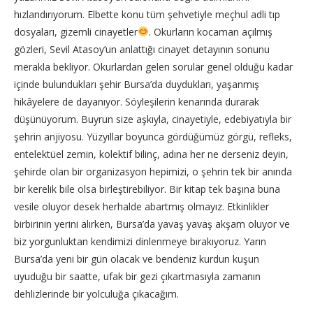
hızlandırıyorum. Elbette konu tüm şehvetiyle meçhul adli tıp
dosyaları, gizemli cinayetler
. Okurların kocaman açılmış
gözleri, Sevil Atasoy’un anlattığı cinayet detayının sonunu
merakla bekliyor. Okurlardan gelen sorular genel olduğu kadar
içinde bulundukları şehir Bursa’da duydukları, yaşanmış
hikâyelere de dayanıyor. Söyleşilerin kenarında durarak
düşünüyorum. Buyrun size aşkıyla, cinayetiyle, edebiyatıyla bir
şehrin anjiyosu. Yüzyıllar boyunca gördüğümüz görgü, refleks,
entelektüel zemin, kolektif bilinç, adına her ne derseniz deyin,
şehirde olan bir organizasyon hepimizi, o şehrin tek bir anında
bir kerelik bile olsa birleştirebiliyor. Bir kitap tek başına buna
vesile oluyor desek herhalde abartmış olmayız. Etkinlikler
birbirinin yerini alırken, Bursa’da yavaş yavaş akşam oluyor ve
biz yorgunluktan kendimizi dinlenmeye bırakıyoruz. Yarın
Bursa’da yeni bir gün olacak ve bendeniz kurdun kuşun
uyuduğu bir saatte, ufak bir gezi çıkartmasıyla zamanın
dehlizlerinde bir yolculuğa çıkacağım.