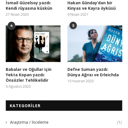
İsmail Güzelsoy yazdı:
Hakan Günday’dan bir
Kendi rüyasına küskün
Kinyas ve Kayra öyküsü
27 Nisan 2020
9 Nisan 2021
4
5
Babalar ve Oğullar için
Defne Suman yazdı:
Yekta Kopan yazdı:
Dünya Ağrısı ve Erleichda
Önsözler Tehlikelidir
10 Haziran 2020
6 Ağustos 2020
KATEGORILER
Araştırma / İnceleme
(1)