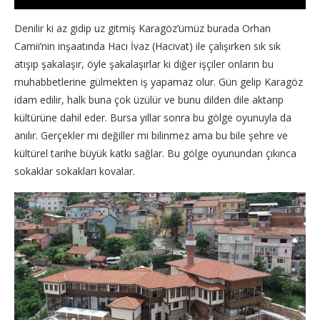
Denilir ki az gidip uz gitmiş Karagöz’ümüz burada Orhan
Camii’nin inşaatında Hacı İvaz (Hacivat) ile çalışırken sık sık
atışıp şakalaşır, öyle şakalaşırlar ki diğer işçiler onların bu
muhabbetlerine gülmekten iş yapamaz olur. Gün gelip Karagöz
idam edilir, halk buna çok üzülür ve bunu dilden dile aktarıp
kültürüne dahil eder. Bursa yıllar sonra bu gölge oyunuyla da
anılır. Gerçekler mi değiller mi bilinmez ama bu bile şehre ve
kültürel tarihe büyük katkı sağlar. Bu gölge oyunundan çıkınca
sokaklar sokakları kovalar.