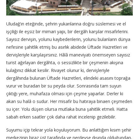
Uludağ’ın eteğinde, şehrin yukarılarına doğru süslemesi ve el
işçiliği ile eşsiz bir mimari yapı, bir dergâh karşılar misafirlerini.
Sayısız dervişin, yolunu kaybedenlerin, yolunu bulanların dünya
nefesine şahitlik etmiş bu asırlık abidede Üftade Hazretleri ve
dervişleriyle karşılaşırsınız. Hâlâ maneviyatı önemseyen sayısız
turist ağırlayan dergâhta, o sessizlikte bir çeşmenin akışına
kulağınız dikkat kesilir. Rivayet olunur ki, dervişleriyle
dergâhında bulunan Üftade Hazretleri, elindeki asasını toprağa
vurur ve buradan bir su peyda olur. Sonrasında tam suyun
çıktığı yere, muhafaza olması için çeşme yaparlar. Derler ki
akan su halâ o sudur. Her misafir bu hatıraya binaen çeşmeden
su içer. Yolu düşen olursa mutlaka buna şahitlik etmeli. Hatta
sabah erken saatler çok daha rahat incelenip gezilebilir.
Suyumu içip tekrar yola koyuluyorum. Bu anlattığım kısım şehir
merkezinin biraz üst tarafında ve nerdeyse dışında olduğundan,