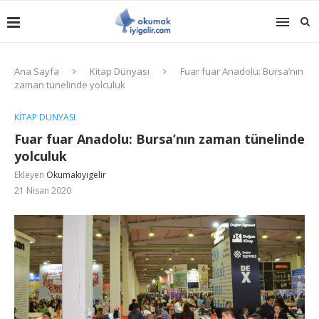
Ana Sayfa
Kitap Dünyası
Fuar fuar Anadolu: Bursa’nın
zaman tünelinde yolculuk
KITAP DÜNYASI
Fuar fuar Anadolu: Bursa’nın zaman tünelinde
yolculuk
Ekleyen
Okumakiyigelir
21 Nisan 2020