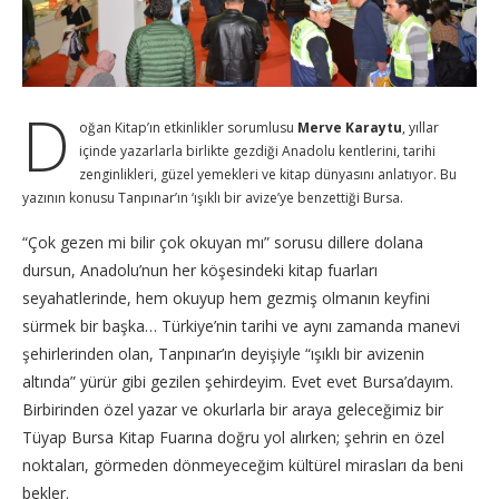
D
oğan Kitap’ın etkinlikler sorumlusu
Merve Karaytu
, yıllar
içinde yazarlarla birlikte gezdiği Anadolu kentlerini, tarihi
zenginlikleri, güzel yemekleri ve kitap dünyasını anlatıyor. Bu
yazının konusu Tanpınar’ın ‘ışıklı bir avize’ye benzettiği Bursa.
“Çok gezen mi bilir çok okuyan mı” sorusu dillere dolana
dursun, Anadolu’nun her köşesindeki kitap fuarları
seyahatlerinde, hem okuyup hem gezmiş olmanın keyfini
sürmek bir başka… Türkiye’nin tarihi ve aynı zamanda manevi
şehirlerinden olan, Tanpınar’ın deyişiyle “ışıklı bir avizenin
altında” yürür gibi gezilen şehirdeyim. Evet evet Bursa’dayım.
Birbirinden özel yazar ve okurlarla bir araya geleceğimiz bir
Tüyap Bursa Kitap Fuarına doğru yol alırken; şehrin en özel
noktaları, görmeden dönmeyeceğim kültürel mirasları da beni
bekler.