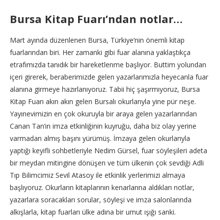
Bursa Kitap Fuarı’ndan notlar…
Mart ayında düzenlenen Bursa, Türkiye’nin önemli kitap
fuarlarından biri. Her zamanki gibi fuar alanına yaklaştıkça
etrafımızda tanıdık bir hareketlenme başlıyor. Buttim yolundan
içeri girerek, beraberimizde gelen yazarlarımızla heyecanla fuar
alanına girmeye hazırlanıyoruz. Tabii hiç şaşırmıyoruz, Bursa
Kitap Fuarı akın akın gelen Bursalı okurlarıyla yine pür neşe.
Yayınevimizin en çok okuruyla bir araya gelen yazarlarından
Canan Tan’ın imza etkinliğinin kuyruğu, daha biz olay yerine
varmadan almış başını yürümüş. İmzaya gelen okurlarıyla
yaptığı keyifli sohbetleriyle Nedim Gürsel, fuar söyleşileri adeta
bir meydan mitingine dönüşen ve tüm ülkenin çok sevdiği Adli
Tıp Bilimcimiz Sevil Atasoy ile etkinlik yerlerimizi almaya
başlıyoruz. Okurların kitaplarının kenarlarına aldıkları notlar,
yazarlara soracakları sorular, söyleşi ve imza salonlarında
alkışlarla, kitap fuarları ülke adına bir umut ışığı sanki.