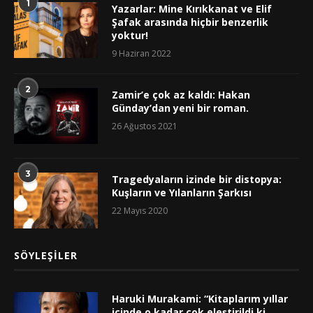
1
Yazarlar: Mine Kırıkkanat ve Elif
Şafak arasında hiçbir benzerlik
yoktur!
9 Haziran 2022
2
Zamir’e çok az kaldı: Hakan
Günday’dan yeni bir roman.
26 Ağustos 2021
3
Tragedyaların izinde bir distopya:
Kuşların ve Yılanların Şarkısı
22 Mayıs 2020
SÖYLEŞILER
Haruki Murakami: “Kitaplarım yıllar
içinde o kadar çok eleştirildi ki,