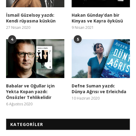
İsmail Güzelsoy yazdı:
Hakan Günday’dan bir
Kendi rüyasına küskün
Kinyas ve Kayra öyküsü
27 Nisan 2020
9 Nisan 2021
4
5
Babalar ve Oğullar için
Defne Suman yazdı:
Yekta Kopan yazdı:
Dünya Ağrısı ve Erleichda
Önsözler Tehlikelidir
10 Haziran 2020
6 Ağustos 2020
KATEGORILER