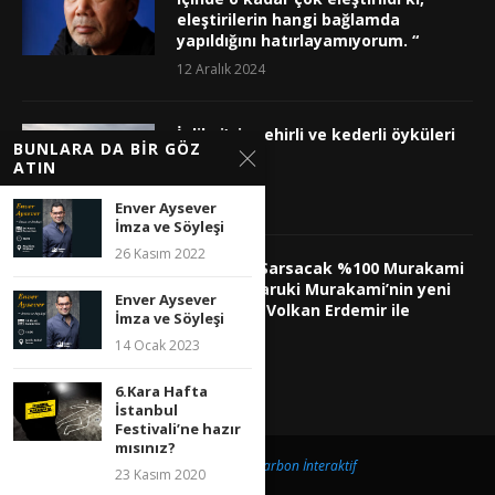
eleştirilerin hangi bağlamda
yapıldığını hatırlayamıyorum. “
12 Aralık 2024
İplikçi’nin şehirli ve kederli öyküleri
BUNLARA DA BIR GÖZ
2 Ekim 2023
ATIN
Enver Aysever
İmza ve Söyleşi
26 Kasım 2022
Ruhunuzu Sarsacak %100 Murakami
Dünyası: Haruki Murakami’nin yeni
Enver Aysever
kitabını Ali Volkan Erdemir ile
İmza ve Söyleşi
konuştuk!
14 Ocak 2023
6 Mart 2023
6.Kara Hafta
İstanbul
Festivali’ne hazır
mısınız?
@2019 - Uygulama
Carbon İnteraktif
23 Kasım 2020