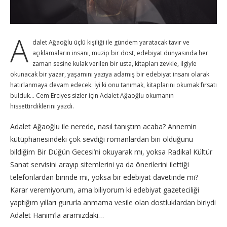
A
dalet Ağaoğlu üçlü kişiliği ile gündem yaratacak tavır ve
açıklamaların insanı, muzip bir dost, edebiyat dünyasında her
zaman sesine kulak verilen bir usta, kitapları zevkle, ilgiyle
okunacak bir yazar, yaşamını yazıya adamış bir edebiyat insanı olarak
hatırlanmaya devam edecek. İyi ki onu tanımak, kitaplarını okumak fırsatı
bulduk… Cem Erciyes sizler için Adalet Ağaoğlu okumanın
hissettirdiklerini yazdı.
Adalet Ağaoğlu ile nerede, nasıl tanıştım acaba? Annemin
kütüphanesindeki çok sevdiği romanlardan biri olduğunu
bildiğim Bir Düğün Gecesi’ni okuyarak mı, yoksa Radikal Kültür
Sanat servisini arayıp sitemlerini ya da önerilerini ilettiği
telefonlardan birinde mi, yoksa bir edebiyat davetinde mi?
Karar veremiyorum, ama biliyorum ki edebiyat gazeteciliği
yaptığım yılları gururla anmama vesile olan dostluklardan biriydi
Adalet Hanım’la aramızdaki…