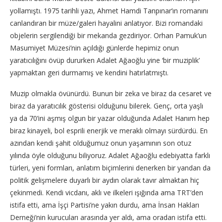
yollamıştı. 1975 tarihli yazı, Ahmet Hamdi Tanpınar’ın romanını
canlandıran bir müze/galeri hayalini anlatıyor. Bizi romandaki
objelerin sergilendiği bir mekanda gezdiriyor. Orhan Pamuk’un
Masumiyet Müzesi’nin açıldığı günlerde hepimiz onun
yaratıcılığını övüp dururken Adalet Ağaoğlu yine ‘bir muziplik’
yapmaktan geri durmamış ve kendini hatırlatmıştı.
Muzip olmakla övünürdü. Bunun bir zeka ve biraz da cesaret ve
biraz da yaratıcılık gösterisi olduğunu bilerek. Genç, orta yaşlı
ya da 70’ini aşmış olgun bir yazar olduğunda Adalet Hanım hep
biraz kinayeli, bol esprili enerjik ve meraklı olmayı sürdürdü. En
azından kendi şahit olduğumuz onun yaşamının son otuz
yılında öyle olduğunu biliyoruz. Adalet Ağaoğlu edebiyatta farklı
türleri, yeni formları, anlatım biçimlerini denerken bir yandan da
politik gelişmelere duyarlı bir aydın olarak tavır almaktan hiç
çekinmedi. Kendi vicdanı, aklı ve ilkeleri ışığında ama TRT’den
istifa etti, ama İşçi Partisi’ne yakın durdu, ama İnsan Hakları
Derneği’nin kurucuları arasında yer aldı, ama oradan istifa etti.