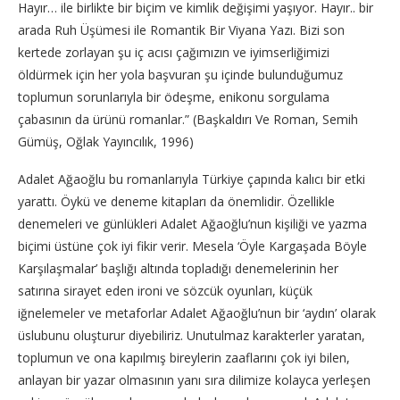
Hayır… ile birlikte bir biçim ve kimlik değişimi yaşıyor. Hayır.. bir
arada Ruh Üşümesi ile Romantik Bir Viyana Yazı. Bizi son
kertede zorlayan şu iç acısı çağımızın ve iyimserliğimizi
öldürmek için her yola başvuran şu içinde bulunduğumuz
toplumun sorunlarıyla bir ödeşme, enikonu sorgulama
çabasının da ürünü romanlar.” (Başkaldırı Ve Roman, Semih
Gümüş, Oğlak Yayıncılık, 1996)
Adalet Ağaoğlu bu romanlarıyla Türkiye çapında kalıcı bir etki
yarattı. Öykü ve deneme kitapları da önemlidir. Özellikle
denemeleri ve günlükleri Adalet Ağaoğlu’nun kişiliği ve yazma
biçimi üstüne çok iyi fikir verir. Mesela ‘Öyle Kargaşada Böyle
Karşılaşmalar’ başlığı altında topladığı denemelerinin her
satırına sirayet eden ironi ve sözcük oyunları, küçük
iğnelemeler ve metaforlar Adalet Ağaoğlu’nun bir ‘aydın’ olarak
üslubunu oluşturur diyebiliriz. Unutulmaz karakterler yaratan,
toplumun ve ona kapılmış bireylerin zaaflarını çok iyi bilen,
anlayan bir yazar olmasının yanı sıra dilimize kolayca yerleşen