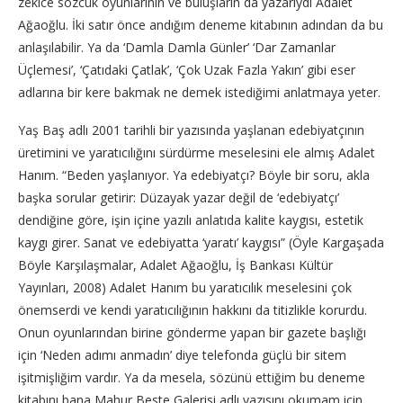
zekice sözcük oyunlarının ve buluşların da yazarıydı Adalet
Ağaoğlu. İki satır önce andığım deneme kitabının adından da bu
anlaşılabilir. Ya da ‘Damla Damla Günler’ ‘Dar Zamanlar
Üçlemesi’, ‘Çatıdaki Çatlak’, ‘Çok Uzak Fazla Yakın’ gibi eser
adlarına bir kere bakmak ne demek istediğimi anlatmaya yeter.
Yaş Baş adlı 2001 tarihli bir yazısında yaşlanan edebiyatçının
üretimini ve yaratıcılığını sürdürme meselesini ele almış Adalet
Hanım. “Beden yaşlanıyor. Ya edebiyatçı? Böyle bir soru, akla
başka sorular getirir: Düzayak yazar değil de ‘edebiyatçı’
dendiğine göre, işin içine yazılı anlatıda kalite kaygısı, estetik
kaygı girer. Sanat ve edebiyatta ‘yaratı’ kaygısı” (Öyle Kargaşada
Böyle Karşılaşmalar, Adalet Ağaoğlu, İş Bankası Kültür
Yayınları, 2008) Adalet Hanım bu yaratıcılık meselesini çok
önemserdi ve kendi yaratıcılığının hakkını da titizlikle korurdu.
Onun oyunlarından birine gönderme yapan bir gazete başlığı
için ‘Neden adımı anmadın’ diye telefonda güçlü bir sitem
işitmişliğim vardır. Ya da mesela, sözünü ettiğim bu deneme
kitabını bana Mahur Beste Galerisi adlı yazısını okumam için