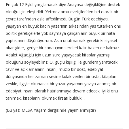
En çok 12 Eylül yargılanacak diye Anayasa değişikliğine destek
olduğu için eleştirildi. ‘Yetmez ama evetçiler’den biri olarak bir
çevre tarafından asla affedilmedi. Bugün Türk edebiyatı,
yaşayan en büyük kadın yazarının arkasından yas tutarken onu
politik gerekçelerle yok saymaya çalışanların büyük bir hata
yaptıklarını düşünüyorum. Asla unutmamak gerekir ki siyaset
akar gider, geriye bir sanatçının sereleri kalır bazen de kalmaz…
Adalet Ağaoğlu için uzun süre yaşayacak kitaplar yazmış
olduğunu söyleyebiliriz. O, güçlü kişiliği ile gündem yaratacak
tavır ve açıklamaların insanı, muzip bir dost, edebiyat
dünyasında her zaman sesine kulak verilen bir usta, kitapları
zevkle, ilgiyle okunacak bir yazar yaşamını yazıya adamış bir
edebiyat insanı olarak hatırlanmaya devam edecek. İyi ki onu
tanımak, kitaplarını okumak fırsatı bulduk…
(Bu yazı MESA Yaşam dergisinde yayımlanmıştır)