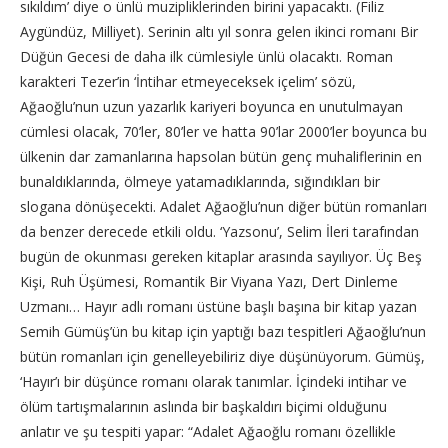
sıkıldım’ diye o ünlü muzipliklerinden birini yapacaktı. (Filiz
Aygündüz, Milliyet). Serinin altı yıl sonra gelen ikinci romanı Bir
Düğün Gecesi de daha ilk cümlesiyle ünlü olacaktı. Roman
karakteri Tezer’in ‘İntihar etmeyeceksek içelim’ sözü,
Ağaoğlu’nun uzun yazarlık kariyeri boyunca en unutulmayan
cümlesi olacak, 70’ler, 80’ler ve hatta 90’lar 2000’ler boyunca bu
ülkenin dar zamanlarına hapsolan bütün genç muhaliflerinin en
bunaldıklarında, ölmeye yatamadıklarında, sığındıkları bir
slogana dönüşecekti. Adalet Ağaoğlu’nun diğer bütün romanları
da benzer derecede etkili oldu. ‘Yazsonu’, Selim İleri tarafından
bugün de okunması gereken kitaplar arasında sayılıyor. Üç Beş
Kişi, Ruh Üşümesi, Romantik Bir Viyana Yazı, Dert Dinleme
Uzmanı… Hayır adlı romanı üstüne başlı başına bir kitap yazan
Semih Gümüş’ün bu kitap için yaptığı bazı tespitleri Ağaoğlu’nun
bütün romanları için genelleyebiliriz diye düşünüyorum. Gümüş,
‘Hayır’ı bir düşünce romanı olarak tanımlar. İçindeki intihar ve
ölüm tartışmalarının aslında bir başkaldırı biçimi olduğunu
anlatır ve şu tespiti yapar: “Adalet Ağaoğlu romanı özellikle