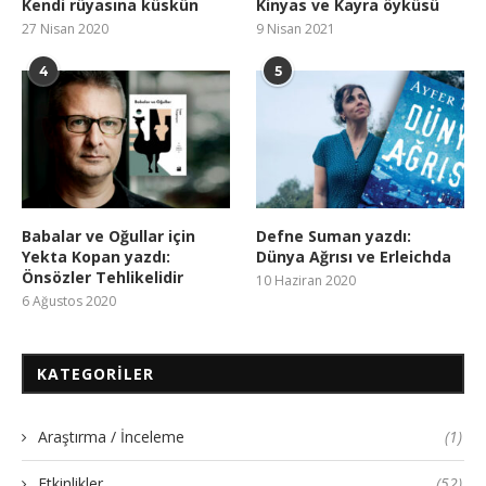
Kendi rüyasına küskün
Kinyas ve Kayra öyküsü
27 Nisan 2020
9 Nisan 2021
4
5
Babalar ve Oğullar için
Defne Suman yazdı:
Yekta Kopan yazdı:
Dünya Ağrısı ve Erleichda
Önsözler Tehlikelidir
10 Haziran 2020
6 Ağustos 2020
KATEGORILER
Araştırma / İnceleme
(1)
Etkinlikler
(52)