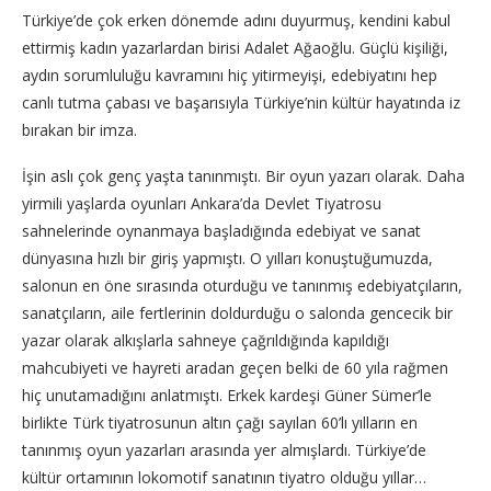
Türkiye’de çok erken dönemde adını duyurmuş, kendini kabul
ettirmiş kadın yazarlardan birisi Adalet Ağaoğlu. Güçlü kişiliği,
aydın sorumluluğu kavramını hiç yitirmeyişi, edebiyatını hep
canlı tutma çabası ve başarısıyla Türkiye’nin kültür hayatında iz
bırakan bir imza.
İşin aslı çok genç yaşta tanınmıştı. Bir oyun yazarı olarak. Daha
yirmili yaşlarda oyunları Ankara’da Devlet Tiyatrosu
sahnelerinde oynanmaya başladığında edebiyat ve sanat
dünyasına hızlı bir giriş yapmıştı. O yılları konuştuğumuzda,
salonun en öne sırasında oturduğu ve tanınmış edebiyatçıların,
sanatçıların, aile fertlerinin doldurduğu o salonda gencecik bir
yazar olarak alkışlarla sahneye çağrıldığında kapıldığı
mahcubiyeti ve hayreti aradan geçen belki de 60 yıla rağmen
hiç unutamadığını anlatmıştı. Erkek kardeşi Güner Sümer’le
birlikte Türk tiyatrosunun altın çağı sayılan 60’lı yılların en
tanınmış oyun yazarları arasında yer almışlardı. Türkiye’de
kültür ortamının lokomotif sanatının tiyatro olduğu yıllar…