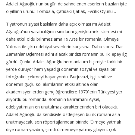
Adalet Ağaoğlu’nun bugün de sahnelenen eserlerin bazıları işte
o yılların ürünü: Tombala, Çatıdaki Çatlak, Evcilik Oyunu…
Tiyatronun siyasi baskılara daha açık olması mı Adalet
Ağaoğlu’nun yaratıcılığının sınırlarını genişletmek istemesi mi
daha etkili oldu bilinmez ama 1973’te bir romanla, Ölmeye
Yatmak ile çıktı edebiyatseverlerin karşısına. Daha sonra Dar
Zamanlar Üçlemesi adını alacak bir dizi romanın bu ilki epey ilgi
gördü. Çünkü Adalet Ağaoğlu hem anlatım biçimiyle farklı bir
yerde duruyor hem yaşadığı dönemin sosyal ve siyasi bir
fotoğrafını çekmeyi başarıyordu. Burjuvazi, işçi sınıfı ve
dönemin güçlü sol akımlarının etkisi altında olan
akademisyenlerden genç öğrencilere 1970’lerin Türkiyesi yer
alıyordu bu romanda. Romanın kahramanı Aysel,
edebiyatımızın en unutulmaz karakterlerinden biri olacaktı.
Adalet Ağaoğlu da kendisiyle özdeşleşen bu ilk romanı asla
unutmayacak, son röportajlarından birinde ‘Ölmeye yatmak
diye roman yazdım, şimdi ölmemeye yatmış gibiyim, çok