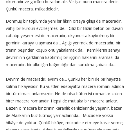
okumadır ve gücünü buradan alır. Ve işte buna macera denir.
Çünkü macera, mücadeledir.
Donmuş bir toplumda yeni bir fikrin ortaya çıkışı da maceradır,
vahşi bir kurdun evcilleşmesi de… Cılız bir filizin beton bir duvarı
çatlatıp yeşermesi de maceradır, okyanusta kaybolmuş bir
geminin karaya ulaşması da… Açlığı yenmek de maceradır, bir
trenin peşinden koşup onu yakalamak da… Kemiklerini sanayi
devriminin çarklarına kaptırmış bir işçinin haklarını araması da
maceradır, bir alkoliğin bağımlılığından kurtulma çabası da…
Devrim de maceradır, evrim de… Çünkü her biri de bir hayatta
kalma hikâyesidir. Bu yüzden edebiyatta macera romanı adında
bir tür olması anlamsızdır. Ne de olsa bütün iyi romanlar zaten
birer macera romanıdır. Hepsi de mutlaka bir macera anlatır.
Bazen o macera bir zihnin karanlık dehlizlerinde yaşanır, bazen
de Alaska’nın buz tutmuş yamaçlarında… Mücadele yoksa
hikâye de yoktur. Çünkü hikâye, mücadele etmeye karar vermiş
olanın yalnızlığında, ödediği bedellerde ve mücadele sonunda