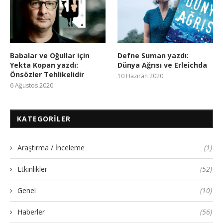
Babalar ve Oğullar için
Defne Suman yazdı:
Yekta Kopan yazdı:
Dünya Ağrısı ve Erleichda
Önsözler Tehlikelidir
10 Haziran 2020
6 Ağustos 2020
KATEGORILER
Araştırma / İnceleme
(1)
Etkinlikler
(52)
Genel
(10)
Haberler
(56)