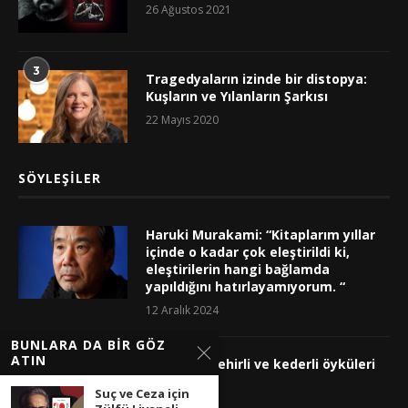
26 Ağustos 2021
3
Tragedyaların izinde bir distopya:
Kuşların ve Yılanların Şarkısı
22 Mayıs 2020
SÖYLEŞILER
Haruki Murakami: “Kitaplarım yıllar
içinde o kadar çok eleştirildi ki,
eleştirilerin hangi bağlamda
yapıldığını hatırlayamıyorum. “
12 Aralık 2024
BUNLARA DA BIR GÖZ
ATIN
İplikçi’nin şehirli ve kederli öyküleri
2 Ekim 2023
Suç ve Ceza için