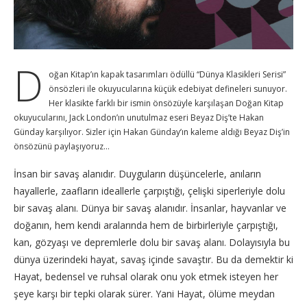
D
oğan Kitap’ın kapak tasarımları ödüllü “Dünya Klasikleri Serisi”
önsözleri ile okuyucularına küçük edebiyat defineleri sunuyor.
Her klasikte farklı bir ismin önsözüyle karşılaşan Doğan Kitap
okuyucularını, Jack London’ın unutulmaz eseri Beyaz Diş’te Hakan
Günday karşılıyor. Sizler için Hakan Günday’ın kaleme aldığı Beyaz Diş’in
önsözünü paylaşıyoruz…
İnsan bir savaş alanıdır. Duyguların düşüncelerle, anıların
hayallerle, zaafların ideallerle çarpıştığı, çelişki siperleriyle dolu
bir savaş alanı. Dünya bir savaş alanıdır. İnsanlar, hayvanlar ve
doğanın, hem kendi aralarında hem de birbirleriyle çarpıştığı,
kan, gözyaşı ve depremlerle dolu bir savaş alanı. Dolayısıyla bu
dünya üzerindeki hayat, savaş içinde savaştır. Bu da demektir ki
Hayat, bedensel ve ruhsal olarak onu yok etmek isteyen her
şeye karşı bir tepki olarak sürer. Yani Hayat, ölüme meydan