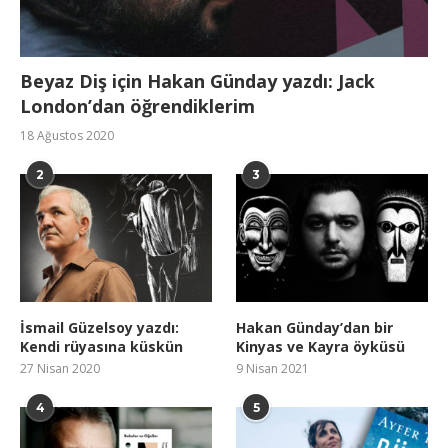
Beyaz Diş için Hakan Günday yazdı: Jack
London’dan öğrendiklerim
18 Ağustos 2020
2
3
İsmail Güzelsoy yazdı:
Hakan Günday’dan bir
Kendi rüyasına küskün
Kinyas ve Kayra öyküsü
27 Nisan 2020
9 Nisan 2021
4
5