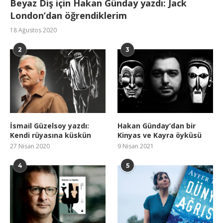
Beyaz Diş için Hakan Günday yazdı: Jack
London’dan öğrendiklerim
18 Ağustos 2020
2
3
İsmail Güzelsoy yazdı:
Hakan Günday’dan bir
Kendi rüyasına küskün
Kinyas ve Kayra öyküsü
27 Nisan 2020
9 Nisan 2021
4
5