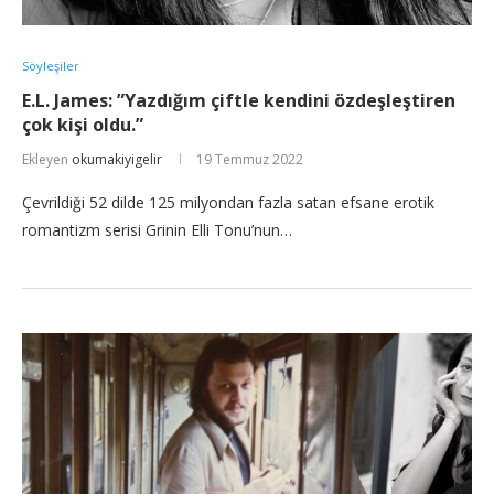
Söyleşiler
E.L. James: ”Yazdığım çiftle kendini özdeşleştiren
çok kişi oldu.”
Ekleyen
okumakiyigelir
19 Temmuz 2022
Çevrildiği 52 dilde 125 milyondan fazla satan efsane erotik
romantizm serisi Grinin Elli Tonu’nun…