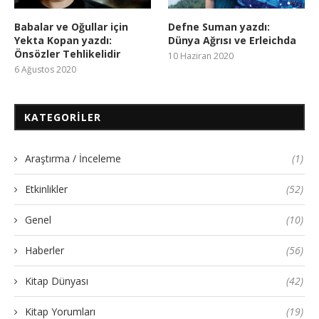
Babalar ve Oğullar için
Defne Suman yazdı:
Yekta Kopan yazdı:
Dünya Ağrısı ve Erleichda
Önsözler Tehlikelidir
10 Haziran 2020
6 Ağustos 2020
KATEGORILER
Araştırma / İnceleme
(1)
Etkinlikler
(52)
Genel
(10)
Haberler
(56)
Kitap Dünyası
(42)
Kitap Yorumları
(19)