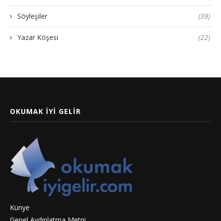
Söyleşiler
(39)
Yazar Köşesi
(22)
OKUMAK İYI GELIR
Künye
Genel Aydınlatma Metni