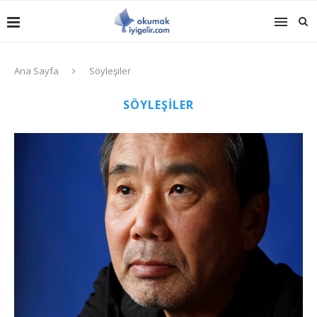
Ana Sayfa
Söyleşiler
SÖYLEŞILER