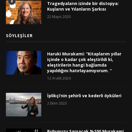
3
Tragedyaların izinde bir distopya:
Kuşların ve Yılanların Şarkısı
22 Mayıs 2020
SÖYLEŞILER
Haruki Murakami: “Kitaplarım yıllar
içinde o kadar çok eleştirildi ki,
eleştirilerin hangi bağlamda
yapıldığını hatırlayamıyorum. “
12 Aralık 2024
İplikçi’nin şehirli ve kederli öyküleri
2 Ekim 2023
Ruhunuzu Sarsacak %100 Murakami