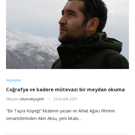
Söyleşiler
Coğrafya ve kadere mütevazı bir meydan okuma
Ekleyen
okumakiyigelir
24 Aralık 2021
“Bir Taşra Köpeği” kitabının yazarı ve Ahlat Ağacı filminin
senaristlerinden Akın Aksu, yeni kitabı…