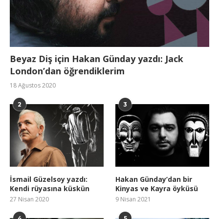
Beyaz Diş için Hakan Günday yazdı: Jack
London’dan öğrendiklerim
18 Ağustos 2020
2
3
İsmail Güzelsoy yazdı:
Hakan Günday’dan bir
Kendi rüyasına küskün
Kinyas ve Kayra öyküsü
27 Nisan 2020
9 Nisan 2021
4
5