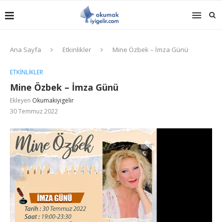
Ana Sayfa
Etkinlikler
Mine Özbek – İmza Günü
ETKINLIKLER
Mine Özbek – İmza Günü
Ekleyen
Okumakiyigelir
30 Temmuz 2022