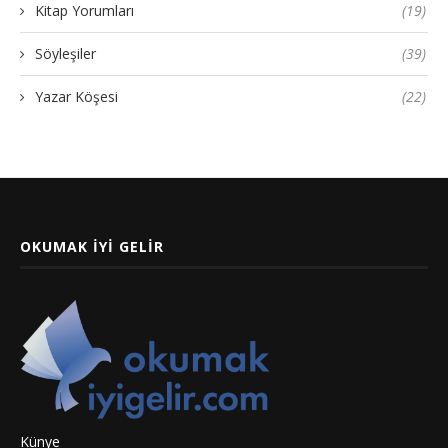
Kitap Yorumları
(19)
Söyleşiler
(39)
Yazar Köşesi
(22)
OKUMAK İYI GELIR
Künye