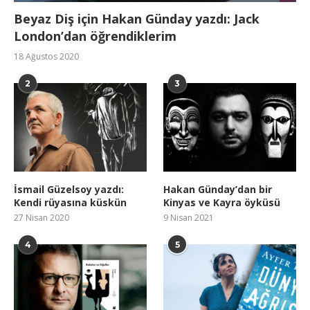
Beyaz Diş için Hakan Günday yazdı: Jack
London’dan öğrendiklerim
18 Ağustos 2020
2
3
İsmail Güzelsoy yazdı:
Hakan Günday’dan bir
Kendi rüyasına küskün
Kinyas ve Kayra öyküsü
27 Nisan 2020
9 Nisan 2021
4
5