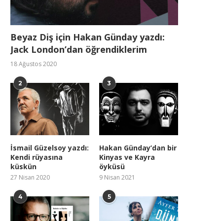
Beyaz Diş için Hakan Günday yazdı:
Jack London’dan öğrendiklerim
18 Ağustos 2020
2
3
İsmail Güzelsoy yazdı:
Hakan Günday’dan bir
Kendi rüyasına
Kinyas ve Kayra
küskün
öyküsü
27 Nisan 2020
9 Nisan 2021
4
5