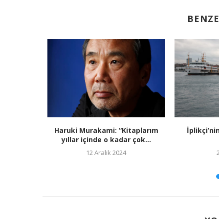
BENZE
 Şafak’la
Haruki Murakami: “Kitaplarım
İplikçi’ni
akları
yıllar içinde o kadar çok...
...
12 Aralık 2024