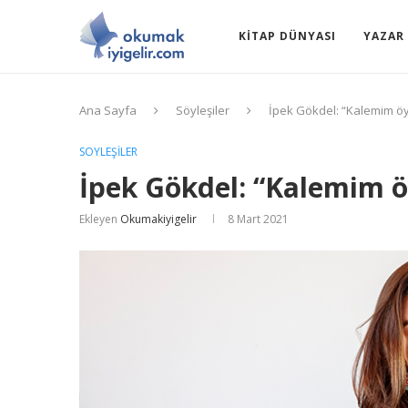
KITAP DÜNYASI
YAZAR 
Ana Sayfa
Söyleşiler
İpek Gökdel: “Kalemim öy
SÖYLEŞILER
İpek Gökdel: “Kalemim ö
Ekleyen
Okumakiyigelir
8 Mart 2021