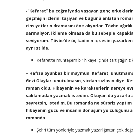
-“Kefaret” bu coğrafyada yaşayan genç erkeklerin 
geçmişin izlerini taşıyan ve bugünü anlatan romanl
cinsiyetlerin dramasını öne alıyorlar. Tövbe ağırlık
sarmalıyor. İkileme olmasa da bu sebeple kapakla
seviyorum. Tövbe’de üç kadının iç sesini yazarken
aynı stilde.
Kefaret’te muhteşem bir hikaye içinde tartıştığınız kar
– Hafıza oyunbaz bir maymun. Kefaret
; unutmamak
Gezi
Olayları unutulmasın, vicdan sızlasın diye. Ke
roman oldu. Hikayenin ve karakterlerin nereye evri
saklamadan yazmak istedi
m. Okuyan da yazarla a
seyretsin
, istedim.
Bu romanda
ne sürpriz yaptı
hikayenin gücü ve insanın dönüşüm
yolculuğunu an
romanda
.
Şehri tüm yönleriyle yazmak yazarlığınızın çok değer