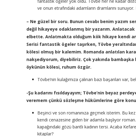
fantastik öğeler yok oldu. Tövbe her ne kadar dist
ve onun etrafındaki adamların dramlarını sunuyor. B
– Ne güzel bir soru. Bunun cevabı benim yazım ser
değil hikayeye odaklanmış bir yazarım. Anlataca
elbette. Anlatmakta olduğum kök hikaye kendi anla
Serisi fantastik ögeler taşırken, Tövbe yeraltında
kölesi olmuş bir kalemim. Romanda anlatılan karak
nakşediyorum, diyebiliriz. Çok yakında bambaşka b
öykünün kölesi, ruhum özgür.
Tövbe’nin kulağımıza çalınan bazı başarıları var, bel
-Şu kadarını fısıldayayım; Tövbe’nin beyaz perdeye 
veremem çünkü sözleşme hükümlerine göre ko
Beşinci ve son romanınıza geçmek isterim. Bu kez 
kendi cenazesine giden bir adamla başlıyor roman.
kapağındaki gözü bantlı kadının tersi. Acaba Kefaret 
kitaplar?