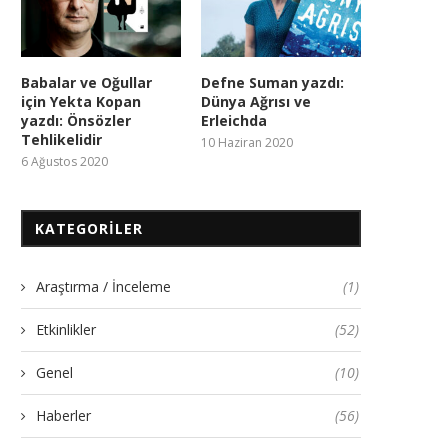
Babalar ve Oğullar
Defne Suman yazdı:
için Yekta Kopan
Dünya Ağrısı ve
yazdı: Önsözler
Erleichda
Tehlikelidir
10 Haziran 2020
6 Ağustos 2020
KATEGORILER
Araştırma / İnceleme
(1)
Etkinlikler
(52)
Genel
(10)
Haberler
(56)