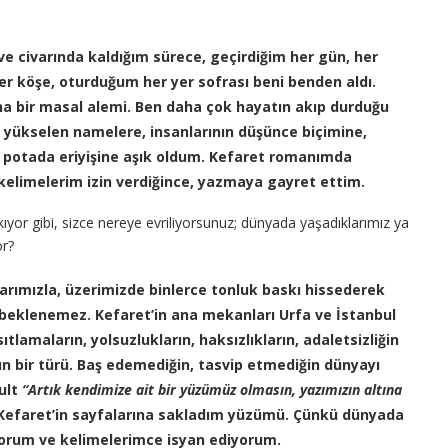
e civarında kaldığım sürece, geçirdiğim her gün, her
her köşe, oturduğum her yer sofrası beni benden aldı.
ına bir masal alemi. Ben daha çok hayatın akıp durduğu
 yükselen namelere, insanlarının düşünce biçimine,
ynı potada eriyişine aşık oldum. Kefaret romanımda
elimelerim izin verdiğince, yazmaya gayret ettim.
 akıyor gibi, sizce nereye evriliyorsunuz; dünyada yaşadıklarımız ya
or?
arımızla, üzerimizde binlerce tonluk baskı hissederek
 beklenemez. Kefaret’in ana mekanları Urfa ve İstanbul
ısıtlamaların, yolsuzlukların, haksızlıkların, adaletsizliğin
n bir türü
. Baş edemediğin, tasvip etmediğin dünyayı
ult
“Artık kendimize ait bir yüzümüz olmasın
, yazımızın altına
Kefaret’in sayfalarına sakladım yüzümü. Çünkü dünyada
yorum ve kelimelerimce isyan ediyorum.