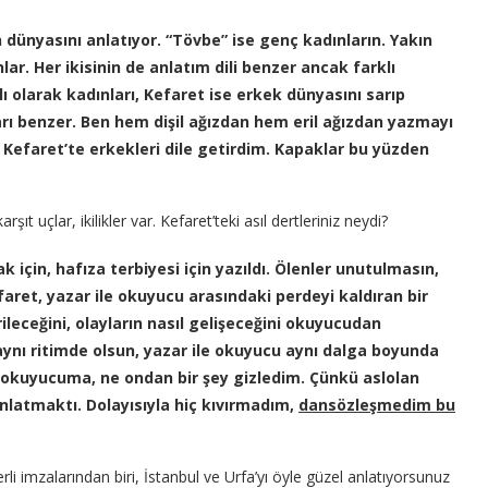
dünyasını anlatıyor. “Tövbe” ise genç kadınların. Yakın
ar. Her ikisinin de anlatım dili benzer ancak farklı
lı olarak kadınları, Kefaret ise erkek dünyasını sarıp
rı benzer. Ben hem dişil ağızdan hem eril ağızdan yazmayı
 Kefaret’te erkekleri dile getirdim. Kapaklar bu yüzden
şıt uçlar, ikilikler var. Kefaret’teki asıl dertleriniz neydi?
 için, hafıza terbiye
si için yazıldı. Ölenler unutulmasın,
faret
, yazar ile okuy
ucu arasındaki perdeyi kaldıran bir
leceğini, olayların nasıl gelişeceğini okuyucudan
ynı ritimde olsun, yazar ile okuyucu aynı dalga boyunda
m okuyucuma
, ne ondan bir şey gizledim. Çünkü aslolan
latmaktı. Dolayısıyla hiç kıvırmadım,
dansözleşmedim bu
li imzalarından biri, İstanbul ve Urfa’yı öyle güzel anlatıyorsunuz