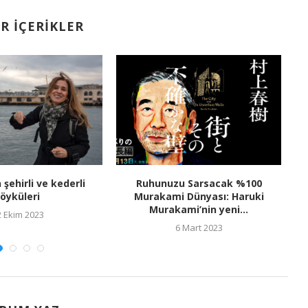
R İÇERIKLER
n şehirli ve kederli
Ruhunuzu Sarsacak %100
öyküleri
Murakami Dünyası: Haruki
Murakami’nin yeni...
2 Ekim 2023
6 Mart 2023