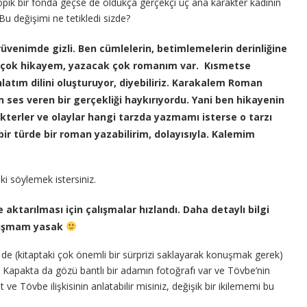
opik bir fonda geçse de oldukça gerçekçi üç ana karakter kadının
u değişimi ne tetikledi sizde?
üvenimde gizli. Ben cümlelerin, betimlemelerin derinliğine
k çok hikayem, yazacak çok romanım var. Kısmetse
tım dilini oluşturuyor, diyebiliriz. Karakalem Roman
n ses veren bir gerçekliği haykırıyordu. Yani ben hikayenin
terler ve olaylar hangi tarzda yazmamı isterse o tarzı
ir türde bir roman yazabilirim, dolayısıyla. Kalemim
ki söylemek istersiniz.
aktarılması için çalışmalar hızlandı. Daha detaylı bilgi
nuşmam yasak
de (kitaptaki çok önemli bir sürprizi saklayarak konuşmak gerek)
 Kapakta da gözü bantlı bir adamın fotoğrafı var ve Tövbe’nin
ve Tövbe ilişkisinin anlatabilir misiniz, değişik bir ikilememi bu