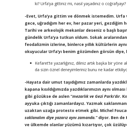
ki? Urfa’ya gittiniz mi, nasıl yaşadınız o coğrafyayı?
-Evet, Urfa’ya gittim ve dönmek istemedim. Urfa v
gece, uğradığım her ev, her pazar yeri, gezdiğim 
Tarihi ve arkeolojik mekanlar deseniz o başlı baş
gündelik Urfa’ya tutkun oldum. Sokak aralarından
feodalizmin izlerine, binlerce yıllık kültürlerin a
okuyucular Urfa’yı benim gözümden görsün diye, k
Kefaret’te yazarlığınız, diliniz artık başka bir yöne
da sizin öznel deneyimleriniz bunu ne kadar etkiliy
-Hayata dair umut taşıdığımız zamanlarda yazdıkl
kapana kısıldığımızda yazdıklarımızın aynı olması
gibi gözükse de aslen “
mezarlık ve Gezi Parkı’dır
. K
ayyuka çıktığı zamanlardayız. Yazmak saklanmanı
uzaktan uzağa protesto etmek gibi. Michel Fouca
saklanalım diye yazarız aynı zamanda.”
diyor.
Ben de 
ve ülkemde olanlar yüzümü kızartıyor, çok üzülü