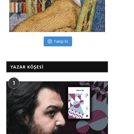
Takip Et
YAZAR KÖŞESI
1