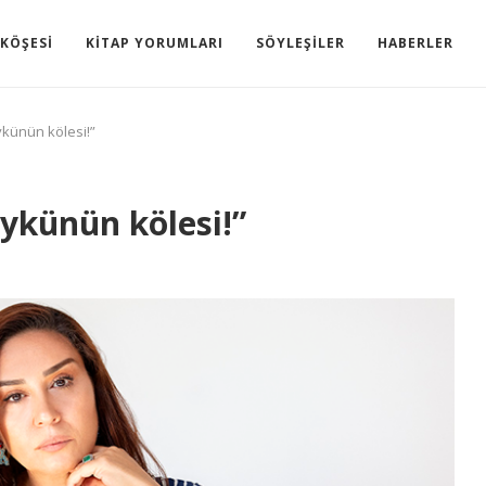
KÖŞESI
KITAP YORUMLARI
SÖYLEŞILER
HABERLER
künün kölesi!”
ykünün kölesi!”