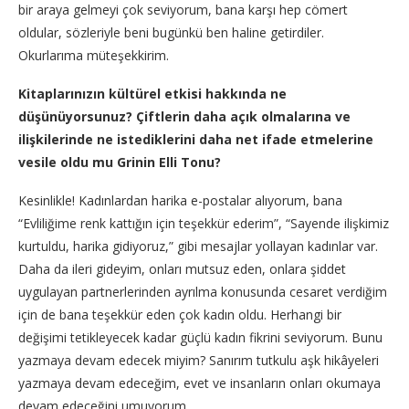
bir araya gelmeyi çok seviyorum, bana karşı hep cömert
oldular, sözleriyle beni bugünkü ben haline getirdiler.
Okurlarıma müteşekkirim.
Kitaplarınızın kültürel etkisi hakkında ne
düşünüyorsunuz? Çiftlerin daha açık olmalarına ve
ilişkilerinde ne istediklerini daha net ifade etmelerine
vesile oldu mu Grinin Elli Tonu?
Kesinlikle! Kadınlardan harika e-postalar alıyorum, bana
“Evliliğime renk kattığın için teşekkür ederim”, “Sayende ilişkimiz
kurtuldu, harika gidiyoruz,” gibi mesajlar yollayan kadınlar var.
Daha da ileri gideyim, onları mutsuz eden, onlara şiddet
uygulayan partnerlerinden ayrılma konusunda cesaret verdiğim
için de bana teşekkür eden çok kadın oldu. Herhangi bir
değişimi tetikleyecek kadar güçlü kadın fikrini seviyorum. Bunu
yazmaya devam edecek miyim? Sanırım tutkulu aşk hikâyeleri
yazmaya devam edeceğim, evet ve insanların onları okumaya
devam edeceğini umuyorum.