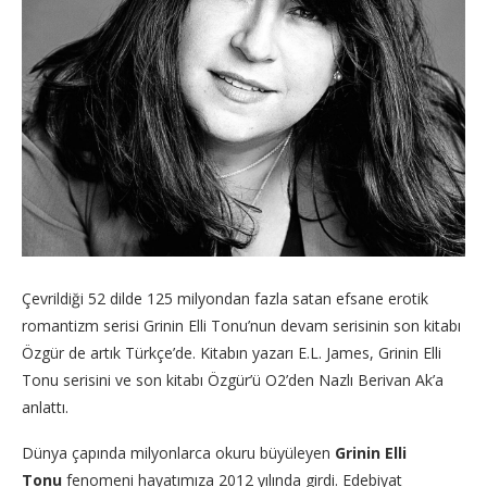
Çevrildiği 52 dilde 125 milyondan fazla satan efsane erotik
romantizm serisi Grinin Elli Tonu’nun devam serisinin son kitabı
Özgür de artık Türkçe’de. Kitabın yazarı E.L. James, Grinin Elli
Tonu serisini ve son kitabı Özgür’ü O2’den Nazlı Berivan Ak’a
anlattı.
Dünya çapında milyonlarca okuru büyüleyen
Grinin Elli
Tonu
fenomeni hayatımıza 2012 yılında girdi. Edebiyat