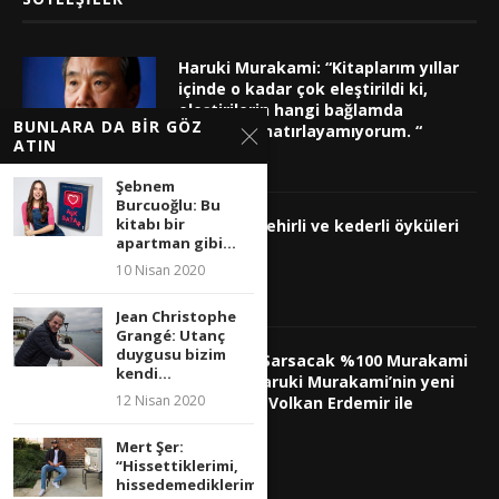
Haruki Murakami: “Kitaplarım yıllar
içinde o kadar çok eleştirildi ki,
eleştirilerin hangi bağlamda
BUNLARA DA BIR GÖZ
yapıldığını hatırlayamıyorum. “
ATIN
12 Aralık 2024
Şebnem
Burcuoğlu: Bu
kitabı bir
İplikçi’nin şehirli ve kederli öyküleri
apartman gibi...
2 Ekim 2023
10 Nisan 2020
Jean Christophe
Grangé: Utanç
duygusu bizim
Ruhunuzu Sarsacak %100 Murakami
kendi...
Dünyası: Haruki Murakami’nin yeni
12 Nisan 2020
kitabını Ali Volkan Erdemir ile
konuştuk!
Mert Şer:
6 Mart 2023
“Hissettiklerimi,
hissedemediklerimi