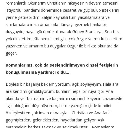
romanlardı. Okurlarım Christian’ın hikâyesinin devam etmesini
istiyordu, pandemi döneminde cesaret ve güç bulup isteklerini
yerine getirebildim. Salgın kaynaklı tüm yasaklamalara ve
sınırlamalara inat romanımla dünyayı gezmek harika bir
duyguydu, hayal gücümü kullanarak Güney Fransa’ya, Seattle’a
yolculuk ettim. Kitabımın ismi gibi, çok özgür ve mutlu hissettim
yazarken ve umarım bu duygular Özgür ile birlikte okurlara da
geçer.
Romanlarınız, çok da seslendirilmeyen cinsel fetişlerin
konuşulmasına yardımcı oldu…
Böylesi bir başarıyı beklemiyordum, açık söyleyeyim. Hâlâ ara
ara kendimi çimdikliyorum, bunların hepsi bir rüya gibi! Ana
akımda yer bulmamın ve başarımın sırrının hikâyenin cazibesiyle
ilgili olduğunu düşünüyorum, bir de yazdığım çiftle kendini
özdeşleştiren çok insan olmasıyla… Christian ve Ana farklı
geçmişlerden, geleneklerden, hayatlardan geliyor. Aşk
evrenseldir, herkes sevmek ve sevilmek ister… Romanlarım