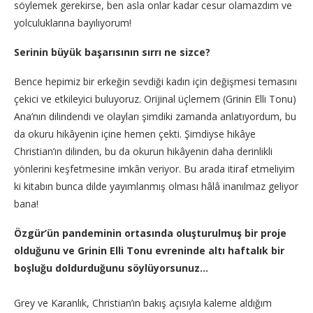
söylemek gerekirse, ben asla onlar kadar cesur olamazdım ve
yolculuklarına bayılıyorum!
Serinin büyük başarısının sırrı ne sizce?
Bence hepimiz bir erkeğin sevdiği kadın için değişmesi temasını
çekici ve etkileyici buluyoruz. Orijinal üçlemem (Grinin Elli Tonu)
Ana’nın dilindendi ve olayları şimdiki zamanda anlatıyordum, bu
da okuru hikâyenin içine hemen çekti. Şimdiyse hikâye
Christian’ın dilinden, bu da okurun hikâyenin daha derinlikli
yönlerini keşfetmesine imkân veriyor. Bu arada itiraf etmeliyim
ki kitabın bunca dilde yayımlanmış olması hâlâ inanılmaz geliyor
bana!
Özgür’ün pandeminin ortasında oluşturulmuş bir proje
olduğunu ve Grinin Elli Tonu evreninde altı haftalık bir
boşluğu doldurduğunu söylüyorsunuz…
Grey ve Karanlık, Christian’ın bakış açısıyla kaleme aldığım