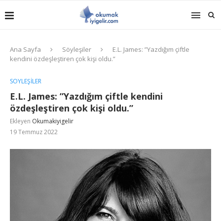
Ana Sayfa
Söyleşiler
E.L. James: ”Yazdığım çiftle
kendini özdeşleştiren çok kişi oldu.”
SÖYLEŞILER
E.L. James: ”Yazdığım çiftle kendini
özdeşleştiren çok kişi oldu.”
Ekleyen
Okumakiyigelir
19 Temmuz 2022