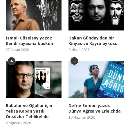
İsmail Güzelsoy yazdı:
Hakan Günday’dan bir
Kendi rüyasına küskün
Kinyas ve Kayra öyküsü
27 Nisan 2020
9 Nisan 2021
4
5
Babalar ve Oğullar için
Defne Suman yazdı:
Yekta Kopan yazdı:
Dünya Ağrısı ve Erleichda
Önsözler Tehlikelidir
10 Haziran 2020
6 Ağustos 2020