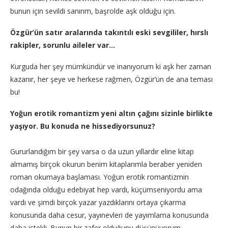
bunun için sevildi sanırım, başrolde aşk olduğu için.
Özgür’ün satır aralarında takıntılı eski sevgililer, hırslı
rakipler, sorunlu aileler var…
Kurguda her şey mümkündür ve inanıyorum ki aşk her zaman
kazanır, her şeye ve herkese rağmen, Özgür’ün de ana teması
bu!
Yoğun erotik romantizm yeni altın çağını sizinle birlikte
yaşıyor.
Bu konuda ne hissediyorsunuz?
Gururlandığım bir şey varsa o da uzun yıllardır eline kitap
almamış birçok okurun benim kitaplarımla beraber yeniden
roman okumaya başlaması. Yoğun erotik romantizmin
odağında olduğu edebiyat hep vardı, küçümseniyordu ama
vardı ve şimdi birçok yazar yazdıklarını ortaya çıkarma
konusunda daha cesur, yayınevleri de yayımlama konusunda
daha istekli. Bunun bir zafer olduğunu düşünüyorum.