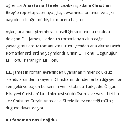
öğrencisi
Anastasia Steele
, cazibeli iş adamı
Christian
Grey
’le röportaj yapmaya gitti, devamında arzunun ve aşkın
başrolde olduğu müthiş bir macera başlattı.
Aşkın, arzunun, gizemin ve cinselliğin sınırlarında ustalıkla
dolaşan E.L. James, Harlequin romanlarıyla altın çağını
yaşadığımız erotik romantizm türünü yeniden ana akıma taşıdı.
Romanlar ardı ardına yayımlandı; Grinin Elli Tonu, Özgürlüğün
Elli Tonu, Karanlığın Elli Tonu…
E.L. James’in roman evreninden uyarlanan filmler soluksuz
izlendi, ardından hikayenin Christian’ın dilinden anlatıldığı yeni bir
seri geldi ve bugün bu serinin yeni kitabı da Türkçede: Özgür…
Hikayeyi Christian’dan dinlemeyi sürdürüyoruz ve yazar bizi bu
kez Christian Grey’in Anastasia Steele ile evleneceği müthiş
düğüne davet ediyor.
Bu fenomen nasıl doğdu?