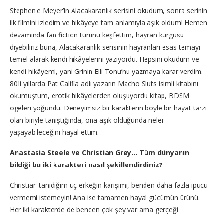
Stephenie Meyer’in Alacakaranlık serisini okudum, sonra serinin
ilk filmini izledim ve hikâyeye tam anlamıyla aşık oldum! Hemen
devamında fan fiction türünü keşfettim, hayran kurgusu
diyebiliriz buna, Alacakaranlık serisinin hayranları esas temayı
temel alarak kendi hikâyelerini yazıyordu. Hepsini okudum ve
kendi hikâyemi, yani Grinin Elli Tonu’nu yazmaya karar verdim.
80’li yıllarda Pat Califia adlı yazarın Macho Sluts isimli kitabını
okumuştum, erotik hikâyelerden oluşuyordu kitap, BDSM
ögeleri yoğundu. Deneyimsiz bir karakterin böyle bir hayat tarzı
olan biriyle tanıştığında, ona aşık olduğunda neler
yaşayabileceğini hayal ettim.
Anastasia Steele ve Christian Grey… Tüm dünyanın
bildiği bu iki karakteri nasıl şekillendirdiniz?
Christian tanıdığım üç erkeğin karışımı, benden daha fazla ipucu
vermemi istemeyin! Ana ise tamamen hayal gücümün ürünü.
Her iki karakterde de benden çok şey var ama gerçeği