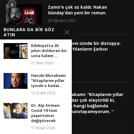
2
Zamir’e çok az kaldı: Hakan
Günday’dan yeni bir roman.
26 Ağustos 2021
BUNLARA DA BIR GÖZ
ATIN
3
Tragedyaların izinde bir distopya:
Edebiyatta 20.
Kuşların ve Yılanların Şarkısı
yılını dolduran bir
usta kalem:...
22 Mayıs 2020
27 Ekim 2020
Haruki Murakami:
SÖYLEŞILER
“Kitaplarım yıllar
içinde o kadar...
12 Aralık 2024
Haruki Murakami: “Kitaplarım yıllar
içinde o kadar çok eleştirildi ki,
Dr. Alp Sirman:
eleştirilerin hangi bağlamda
Covid-19 tüm
yapıldığını hatırlayamıyorum. “
yaşantımızı
12 Aralık 2024
değiştirecek
17 Nisan 2020