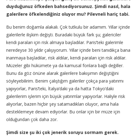
duyduğunuz öfkeden bahsediyorsunuz. Şimdi nasıl, hala
galerilere öfkelendiğiniz oluyor mu? Pilevneli hariç tabi.
Bu benim doğamla alakalı. Çok tutkulu bir adamım. Yıllar içinde
galerilerle ilişkim değişti. Buradaki büyük fark şu; galericiler
kendi paraları için risk almaya başladılar. Paris’teki galerimle
neredeyse 30 yıldır çalışıyorum. Yıllar içinde beni tanıdıkça bana
inanmaya başladılar, risk aldılar, kendi paraları için risk aldılar.
Müzeler gibi hükümete ya da kamusal fonlara bağlı değiller.
Bunu da göz önüne alarak galerilere bakışımın değiştiğini
söyleyebilirim. Benim çalıştığım galeriler çokça para yatırımı
yapıyorlar, Paris’teki, İtalya’daki ya da hatta Tokyo’daki
galerilerim işlerim için büyük yatırımlar yapıyorlar. Haliyle risk
alıyorlar, bazen hiçbir şey satamadıkları oluyor, ama hala
desteklemeye devam ediyorlar. Bu onlar için bir müze için
olduğundan çok daha zor.
Şimdi size şu iki çok jenerik soruyu sormam gerek.