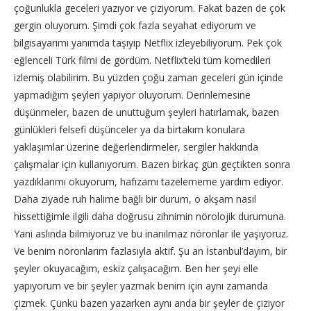
çoğunlukla geceleri yazıyor ve çiziyorum. Fakat bazen de çok
gergin oluyorum. Şimdi çok fazla seyahat ediyorum ve
bilgisayarımı yanımda taşıyıp Netflix izleyebiliyorum. Pek çok
eğlenceli Türk filmi de gördüm. Netflix’teki tüm komedileri
izlemiş olabilirim. Bu yüzden çoğu zaman geceleri gün içinde
yapmadığım şeyleri yapıyor oluyorum. Derinlemesine
düşünmeler, bazen de unuttuğum şeyleri hatırlamak, bazen
günlükleri felsefi düşünceler ya da birtakım konulara
yaklaşımlar üzerine değerlendirmeler, sergiler hakkında
çalışmalar için kullanıyorum. Bazen birkaç gün geçtikten sonra
yazdıklarımı okuyorum, hafızamı tazelememe yardım ediyor.
Daha ziyade ruh halime bağlı bir durum, o akşam nasıl
hissettiğimle ilgili daha doğrusu zihnimin nörolojik durumuna.
Yani aslında bilmiyoruz ve bu inanılmaz nöronlar ile yaşıyoruz.
Ve benim nöronlarım fazlasıyla aktif. Şu an İstanbul’dayım, bir
şeyler okuyacağım, eskiz çalışacağım. Ben her şeyi elle
yapıyorum ve bir şeyler yazmak benim için aynı zamanda
çizmek. Çünkü bazen yazarken aynı anda bir şeyler de çiziyor