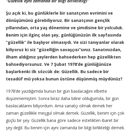
“Güzellik aynı zamanda bir bilgi birlikteliği”
Şu açık ki, bu günlüklerle bir sanatçının evrimini ve
dönüşümünü görebiliyoruz. Bir sanatçının gençlik
yıllarından, orta yaş dönemine ve şimdisine bir yolculuk.
Benim için ilginç olan şey, günlüğünüzün ilk sayfasında
“güzellik” ile başlıyor olmasıydı. Ve sizi tanıyanlar olarak
biliyoruz ki siz “güzelliğin savaşçısı”sınız. Sanatınızdan,
ilham aldığınız şeylerden bahsederken hep güzellikten
bahsediyorsunuz. Ve 7 Şubat 1978’de günlüğünüze
başlarkenki ilk sözcük de: Güzellik. Bu sadece bir
tesadüf mü yoksa bunun üstüne düşünmüş müydünüz?
1978’de yazdığımda bunun bir gün basılacağını elbette
düşünmemiştim. Sonra biraz daha bilinir olduğumda, bir gün
basılacaklarını biliyordum. Ama sanatçı olmak demek her
zaman güzellikle meşgul olmak demek. Güzellik, benim için çok
güçlü bir şey. Güzellik bana göre sadece estetikten ibaret bir
şey değil. Bu benim için aynı zamanda bir bilgi birlikteliği demek.