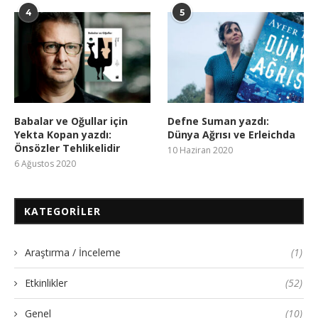
4
5
Babalar ve Oğullar için
Defne Suman yazdı:
Yekta Kopan yazdı:
Dünya Ağrısı ve Erleichda
Önsözler Tehlikelidir
10 Haziran 2020
6 Ağustos 2020
KATEGORILER
Araştırma / İnceleme
(1)
Etkinlikler
(52)
Genel
(10)