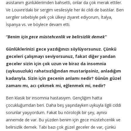
asistanım günlüklerimden bahsetti, onlar da çok merak ettiler.
Ve Louvre’daki bir sergim vesilesiyle her iki cildi de bastılar. Ben
sergiler sebebiyle pek çok ülkeyi ziyaret ediyorum, İtalya,
İspanya vs. ve böylece devam etti.
“Benim için gece müstehcenlik ve belirsizlik demek”
Günlüklerinizi gece yazdığınızı söylüyorsunuz. Çünkü
geceleri çalışmayı seviyorsunuz, fakat diğer yandan
geceler sizin için çok uzun ve biraz da insomnia
(uykusuzluk) rahatsızlığından mustaripsiniz, anladığım
kadarıyla. Sizin için gecenin anlamı nedir? Günün güzel
zamanı mı, acı çekmek mi, eğlenmek mi, nedir?
Ben klasik bir insomnia hastasıyım. Gençliğim hatta
çocukluğumdan beri. Daha beş yaşındayken uykuyla ilgili ciddi
sorunlar yaşıyordum. Fakat bu nörolojik bir şey, aynısı
annemde de var. Bu yüzden benim için gece müstehcenlik ve
belirsizlik demek. Tabi bazı çok güzel geceler de var, çünkü