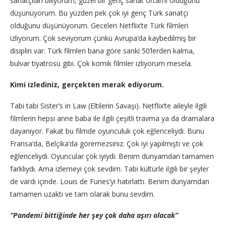
sanatçıları biliyorum, güzel bir genç sanat ortamı olduğunu
düşünüyorum. Bu yüzden pek çok iyi genç Türk sanatçı
olduğunu düşünüyorum. Geceleri Netflix’te Türk filmleri
izliyorum. Çok seviyorum çünkü Avrupa’da kaybedilmiş bir
disiplin var. Türk filmleri bana göre sanki 50’lerden kalma,
bulvar tiyatrosu gibi. Çok komik filmler izliyorum mesela.
Kimi izlediniz, gerçekten merak ediyorum.
Tabi tabi Sister’s in Law (Eltilerin Savaşı). Netflix’te aileyle ilgili
filmlerin hepsi anne baba ile ilgili çeşitli travma ya da dramalara
dayanıyor. Fakat bu filmde oyunculuk çok eğlenceliydi. Bunu
Fransa’da, Belçika’da göremezsiniz. Çok iyi yapılmıştı ve çok
eğlenceliydi. Oyuncular çok iyiydi. Benim dünyamdan tamamen
farklıydı. Ama izlemeyi çok sevdim. Tabi kültürle ilgili bir şeyler
de vardı içinde. Louis de Funes’yi hatırlattı. Benim dünyamdan
tamamen uzaktı ve tam olarak bunu sevdim.
“Pandemi bittiğinde her şey çok daha aşırı olacak”