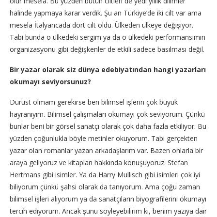
olur mesela. Bu yüzden bütün ciltleri de yedi yıllık dilimler
halinde yapmaya karar verdik. Şu an Türkiye’de iki cilt var ama
mesela İtalyancada dört cilt oldu. Ülkeden ülkeye değişiyor.
Tabi bunda o ülkedeki sergim ya da o ülkedeki performansımın
organizasyonu gibi değişkenler de etkili sadece basılması değil.
Bir yazar olarak siz dünya edebiyatından hangi yazarları
okumayı seviyorsunuz?
Dürüst olmam gerekirse ben bilimsel işlerin çok büyük
hayranıyım. Bilimsel çalışmaları okumayı çok seviyorum. Çünkü
bunlar beni bir görsel sanatçı olarak çok daha fazla etkiliyor. Bu
yüzden çoğunlukla böyle metinler okuyorum. Tabi gerçekten
yazar olan romanlar yazan arkadaşlarım var. Bazen onlarla bir
araya geliyoruz ve kitapları hakkında konuşuyoruz. Stefan
Hertmans gibi isimler. Ya da Harry Mullisch gibi isimleri çok iyi
biliyorum çünkü şahsi olarak da tanıyorum. Ama çoğu zaman
bilimsel işleri alıyorum ya da sanatçıların biyografilerini okumayı
tercih ediyorum. Ancak şunu söyleyebilirim ki, benim yazıya dair