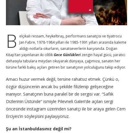
B
elçikalı ressam, heykeltıraş, performans sanatçısı ve tiyatrocu
Jan Fabre, 1978-1984 yılları ile 1985-1991 yılları arasında kaleme
aldığı notlarla okurların, sanatseverlerin karşısında. Doğan
Kitap’tan yayınlanan iki ciltlik
Gece Günlükleri
zengin hayal gücü, yaratıcı
dehasıyla tabulara meydan okuyarak dünyaya, çağımıza, sanatın her
türüne farklı bakış açıları getiren bir sanatçının yolculuğunu takip ediyor.
Amacı huzur vermek değil, tersine rahatsız etmek. Çünkü o,
özgür düşüncenin ancak bu şekilde filizlenip gelişeceğine
inanıyor. Sanatçının buna paralel bir de sergisi var. “Saflık
Dizlerinin Üstünde” ismiyle Pilevneli Galeri’de açılan sergi
öncesinde instagram üzerinden sanatçı ile bir araya gelen Cem
Erciyes’in söyleşisini paylaşıyoruz.
Şu an İstanbuldasınız değil mi?