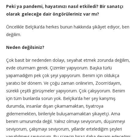
Peki ya pandemi, hayatınızı nasıl etkiledi? Bir sanatçı
olarak geleceğe dair öngörüleriniz var mı?
Öncelikle Belçika’da herkes bunun hakkında şikâyet ediyor, ben
değilim.
Neden değilsiniz?
Çok basit bir nedenden dolayı, seyahat etmek zorunda değilim,
evde oturmam gerek. Çizimler yapıyorum. Başka türlü
yapamadığım pek çok şeyi yapıyorum. Benim için oldukça
yaratıcı bir dönem. Ve çoğu zaman online’ım, Zoom’dayım,
sürekli çeşitli görüşmeler yapıyorum. Çok çalışıyorum. Benim
için tüm bunlarda sorun yok. Belçika’da her şey karışmış
durumda, insanlar dışarı çıkamamaktan, tiyatroya
gidememekten, birileriyle buluşamamaktan şikayetçi. Ama
benim umurumda değil. Yalnız olmayı seviyorum, düşünmeyi
seviyorum, çalışmayı seviyorum, yıllardır ertelediğim şeyleri
yapabilmeyi seviyorum. Bu sürecin biraz daha devam edeceğini