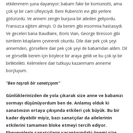
etkilenmem şuna dayanıyor; babam fakir bir komünistti, ama
çok iyi bir cam üfleyiciydi. Beni Rubens’in evi gibi yerlere
götürürdü. Ve annem zengin burjuva bir aileden geliyordu.
Fransızca eğitim almıştı. O da benim gibi insomnia hastasıydı.
Ve geceleri bana Baudlaire, Boris Vian, George Bresson gibi
isimlerin kitaplarını çevirerek okurdu. Dile dair pek çok şeyi
annemden, görsellere dair pek çok şeyi de babamdan aldım. Dil
ve görsellik benim için böylece bir araya geldi ve bu çok iyi bir
birliktelikti. Kelimelere dair tutkuyu kazanmamı anneme
borçluyum.
“Ben taşralı bir sanatçıyım”
Günlüklerinizden de yola çıkarak size anne ve babanızı
sormayı düşünüyordum ben de. Anlamış olduk ki
sanatınızın ortaya çıkışında etkileri çok büyük. Bu bir
kader diyebilir miyiz, bazı sanatçılar da ailelerinin
etkilerini tamamen bloke etmeyi tercih ediyor.
Ebeveynlerin sanatçıların yaşantısındaki önemi size