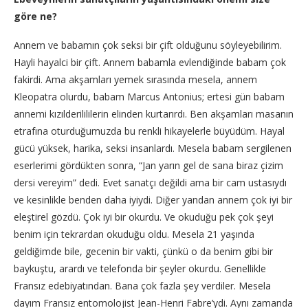
göre ne?
Annem ve babamın çok seksi bir çift olduğunu söyleyebilirim.
Hayli hayalci bir çift. Annem babamla evlendiğinde babam çok
fakirdi. Ama akşamları yemek sırasında mesela, annem
Kleopatra olurdu, babam Marcus Antonius; ertesi gün babam
annemi kızılderilililerin elinden kurtarırdı. Ben akşamları masanın
etrafına oturduğumuzda bu renkli hikayelerle büyüdüm. Hayal
gücü yüksek, harika, seksi insanlardı. Mesela babam sergilenen
eserlerimi gördükten sonra, “Jan yarın gel de sana biraz çizim
dersi vereyim” dedi. Evet sanatçı değildi ama bir cam ustasıydı
ve kesinlikle benden daha iyiydi. Diğer yandan annem çok iyi bir
eleştirel gözdü. Çok iyi bir okurdu. Ve okuduğu pek çok şeyi
benim için tekrardan okuduğu oldu. Mesela 21 yaşında
geldiğimde bile, gecenin bir vakti, çünkü o da benim gibi bir
baykuştu, arardı ve telefonda bir şeyler okurdu. Genellikle
Fransız edebiyatından. Bana çok fazla şey verdiler. Mesela
dayım Fransız entomolojist Jean-Henri Fabre’ydi. Aynı zamanda