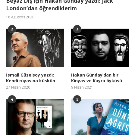
Beyaz Diş için Hakan Günday yazdı: Jack
London’dan öğrendiklerim
18 Ağustos 2020
2
3
İsmail Güzelsoy yazdı:
Hakan Günday’dan bir
Kendi rüyasına küskün
Kinyas ve Kayra öyküsü
27 Nisan 2020
9 Nisan 2021
4
5