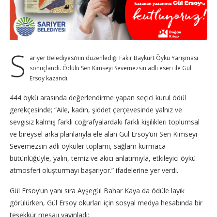
S
arıyer Belediyesi’nin düzenlediği Fakir Baykurt Öykü Yarışması
sonuçlandı. Ödülü Sen Kimseyi Sevemezsin adlı eseri ile Gül
Ersoy kazandı.
444 öykü arasında değerlendirme yapan seçici kurul ödül
gerekçesinde; “Aile, kadın, şiddet çerçevesinde yalnız ve
sevgisiz kalmış farklı coğrafyalardaki farklı kişilikleri toplumsal
ve bireysel arka planlarıyla ele alan Gül Ersoy’un Sen Kimseyi
Sevemezsin adlı öyküler toplamı, sağlam kurmaca
bütünlüğüyle, yalın, temiz ve akıcı anlatımıyla, etkileyici öykü
atmosferi oluşturmayı başarıyor.” ifadelerine yer verdi.
Gül Ersoy’un yanı sıra Ayşegül Bahar Kaya da ödüle layık
görülürken, Gül Ersoy okurları için sosyal medya hesabında bir
teşekkür mesajı yayınladı: