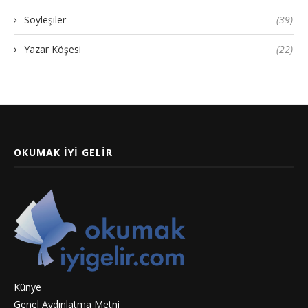
Söyleşiler
(39)
Yazar Köşesi
(22)
OKUMAK İYI GELIR
Künye
Genel Aydınlatma Metni