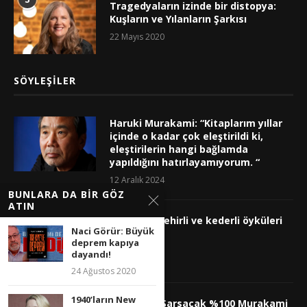
Tragedyaların izinde bir distopya:
Kuşların ve Yılanların Şarkısı
22 Mayıs 2020
SÖYLEŞILER
Haruki Murakami: “Kitaplarım yıllar
içinde o kadar çok eleştirildi ki,
eleştirilerin hangi bağlamda
yapıldığını hatırlayamıyorum. “
12 Aralık 2024
BUNLARA DA BIR GÖZ
ATIN
İplikçi’nin şehirli ve kederli öyküleri
Naci Görür: Büyük
2 Ekim 2023
deprem kapıya
dayandı!
24 Ağustos 2020
1940’ların New
Ruhunuzu Sarsacak %100 Murakami