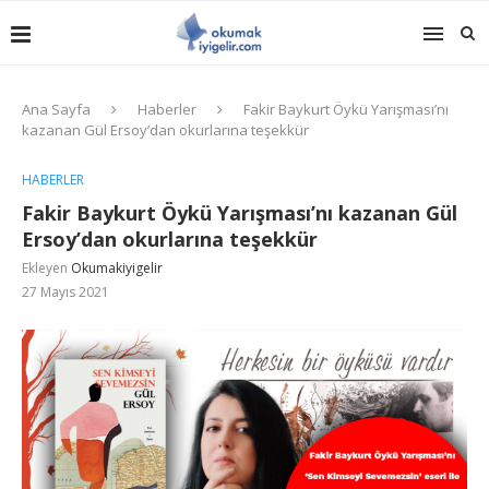
Ana Sayfa
Haberler
Fakir Baykurt Öykü Yarışması’nı
kazanan Gül Ersoy’dan okurlarına teşekkür
HABERLER
Fakir Baykurt Öykü Yarışması’nı kazanan Gül
Ersoy’dan okurlarına teşekkür
Ekleyen
Okumakiyigelir
27 Mayıs 2021