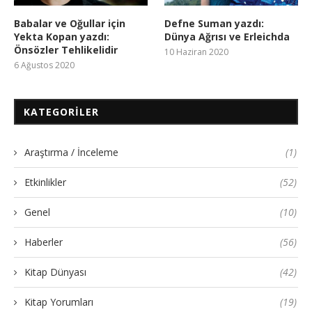
Babalar ve Oğullar için
Defne Suman yazdı:
Yekta Kopan yazdı:
Dünya Ağrısı ve Erleichda
Önsözler Tehlikelidir
10 Haziran 2020
6 Ağustos 2020
KATEGORILER
Araştırma / İnceleme
(1)
Etkinlikler
(52)
Genel
(10)
Haberler
(56)
Kitap Dünyası
(42)
Kitap Yorumları
(19)