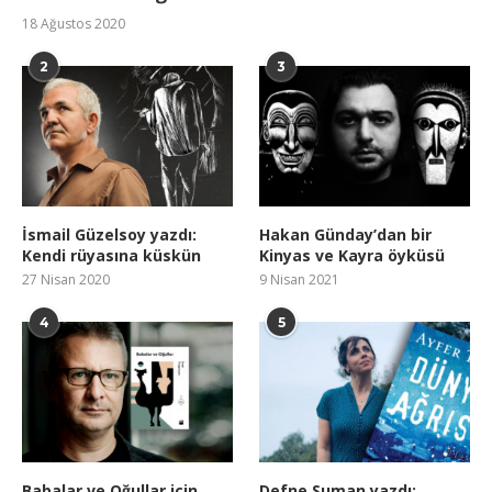
18 Ağustos 2020
2
3
İsmail Güzelsoy yazdı:
Hakan Günday’dan bir
Kendi rüyasına küskün
Kinyas ve Kayra öyküsü
27 Nisan 2020
9 Nisan 2021
4
5
Babalar ve Oğullar için
Defne Suman yazdı: