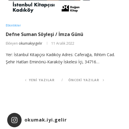
Etkinlikler
Defne Suman Söyleşi / İmza Günü
Ekleyen
okumakiyigelir
11 Aralık 2022
Yer: İstanbul Kitapçısı Kadıköy Adres: Caferağa, Rıhtım Cad.
Şehir Hatları Eminönü-Karaköy İskelesi İçi, 34716…
YENI YAZILAR
ÖNCEKI YAZILAR
okumak.iyi.gelir