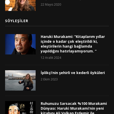
22 Mayıs 2020
SÖYLEŞILER
Haruki Murakami: “Kitaplarım yıllar
içinde o kadar çok eleştirildi ki,
eleştirilerin hangi bağlamda
yapıldığını hatırlayamıyorum. “
12 Aralık 2024
İplikçi’nin şehirli ve kederli öyküleri
2 Ekim 2023
Ruhunuzu Sarsacak %100 Murakami
Dünyası: Haruki Murakami’nin yeni
kitabını Ali Volkan Erdemir ile