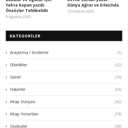
Yekta Kopan yazdı:
Dünya Ağrısı ve Erleichda
Önsözler Tehlikelidir
10 Haziran 2020
6 Ağustos 2020
KATEGORILER
Araştırma / İnceleme
(1)
Etkinlikler
(52)
Genel
(10)
Haberler
(56)
Kitap Dünyası
(42)
Kitap Yorumları
(19)
Söyleşiler
(39)