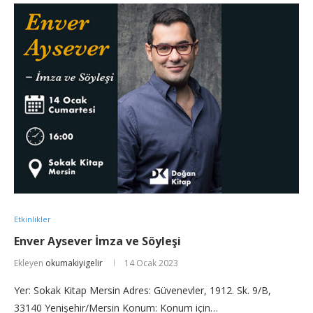
Etkinlikler
Enver Aysever İmza ve Söyleşi
Ekleyen
okumakiyigelir
14 Ocak 2023
Yer: Sokak Kitap Mersin Adres: Güvenevler, 1912. Sk. 9/B,
33140 Yenişehir/Mersin Konum: Konum için…