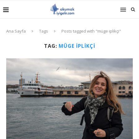
Ana Sayfa
Tags
Posts tagged with "müge iplikçi"
TAG:
MÜGE IPLIKÇI