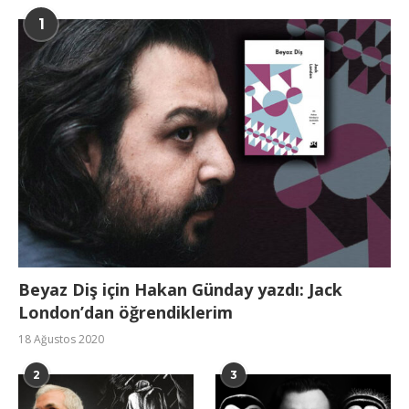
1
Beyaz Diş için Hakan Günday yazdı: Jack
London’dan öğrendiklerim
18 Ağustos 2020
2
3