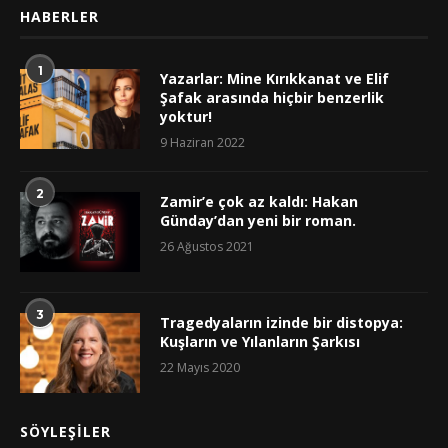
HABERLER
1
Yazarlar: Mine Kırıkkanat ve Elif
Şafak arasında hiçbir benzerlik
yoktur!
9 Haziran 2022
2
Zamir’e çok az kaldı: Hakan
Günday’dan yeni bir roman.
26 Ağustos 2021
3
Tragedyaların izinde bir distopya:
Kuşların ve Yılanların Şarkısı
22 Mayıs 2020
SÖYLEŞILER