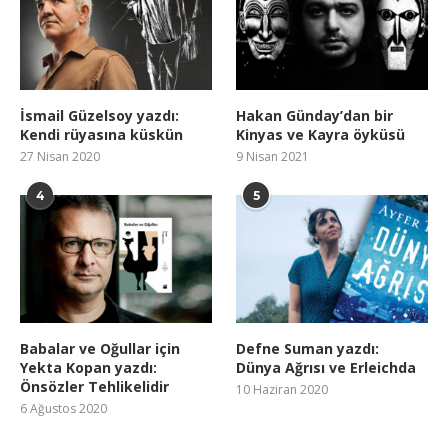
İsmail Güzelsoy yazdı:
Hakan Günday’dan bir
Kendi rüyasına küskün
Kinyas ve Kayra öyküsü
27 Nisan 2020
9 Nisan 2021
4
5
Babalar ve Oğullar için
Defne Suman yazdı:
Yekta Kopan yazdı:
Dünya Ağrısı ve Erleichda
Önsözler Tehlikelidir
10 Haziran 2020
6 Ağustos 2020